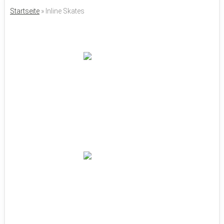
Startseite
»
Inline Skates
Inline Skates für Herren Test: Die besten
Herren Inliner 2023
Sandra E.
Damen Inline Skates Test: Die besten
Inliner für Damen
Sandra E.