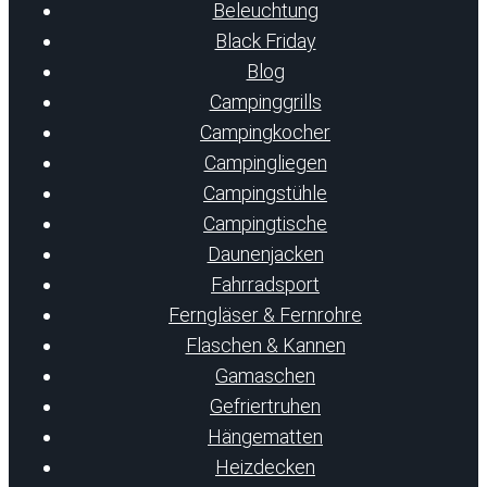
Beleuchtung
Black Friday
Blog
Campinggrills
Campingkocher
Campingliegen
Campingstühle
Campingtische
Daunenjacken
Fahrradsport
Ferngläser & Fernrohre
Flaschen & Kannen
Gamaschen
Gefriertruhen
Hängematten
Heizdecken