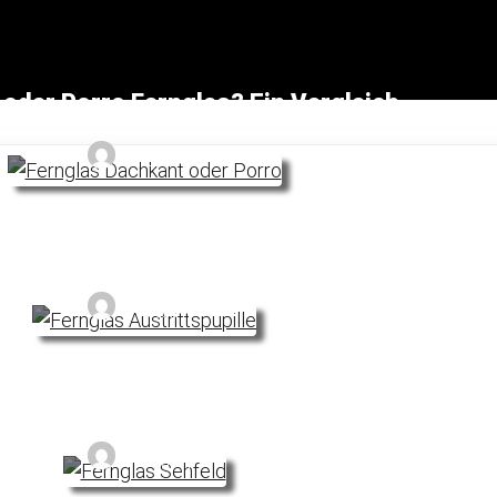
oder Porro Fernglas? Ein Vergleich
Noyan
upille bei Ferngläsern: Was ist das?
Noyan
 Objektives und subjektives Sehfeld erklärt
Noyan