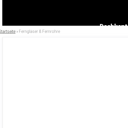
Dachkant 
Startseite
»
Ferngläser & Fernrohre
Austrittsp
Fernglas Sehfeld: