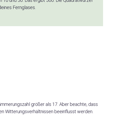
en 10 und 50. Das ergibt 500. Die Quadratwurzel
deines Fernglases.
e Dämmerungszahl größer als 17. Aber beachte, dass
hen Witterungsverhältnissen beeinflusst werden.