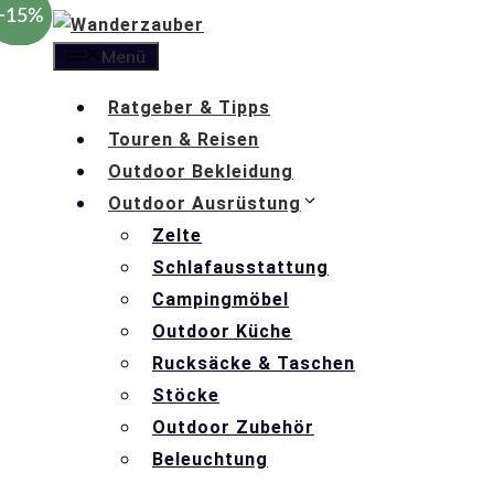
−39%
−15%
Zum
Inhalt
Menü
springen
Ratgeber & Tipps
Touren & Reisen
Outdoor Bekleidung
Outdoor Ausrüstung
Zelte
Schlafausstattung
Campingmöbel
Outdoor Küche
Rucksäcke & Taschen
Stöcke
Outdoor Zubehör
Beleuchtung