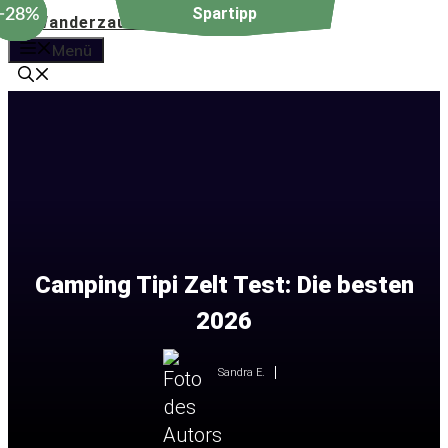
−19%
−28%
−19%
−28%
Zum
Inhalt
Menü
springen
Camping Tipi Zelt Test: Die besten
2026
Sandra E.