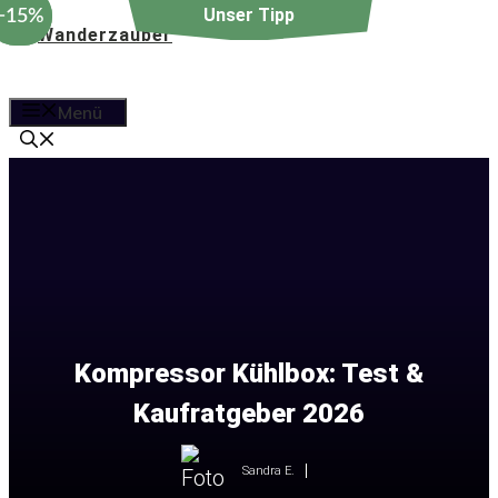
−39%
−15%
Zum
Inhalt
springen
Menü
Kompressor Kühlbox: Test &
Kaufratgeber 2026
Sandra E.