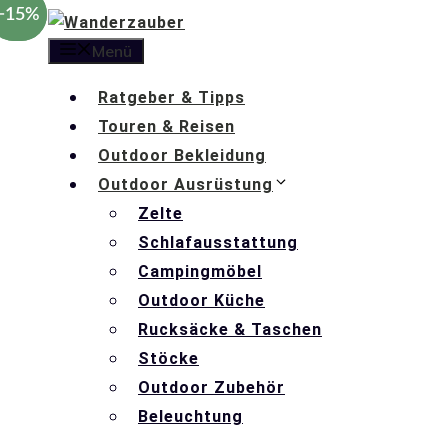
−39%
−15%
Zum
Inhalt
Menü
springen
Ratgeber & Tipps
Touren & Reisen
Outdoor Bekleidung
Outdoor Ausrüstung
Zelte
Schlafausstattung
Campingmöbel
Outdoor Küche
Rucksäcke & Taschen
Stöcke
Outdoor Zubehör
Beleuchtung