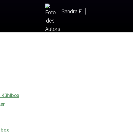
Sandra E.
r Kühlbox
xen
lbox