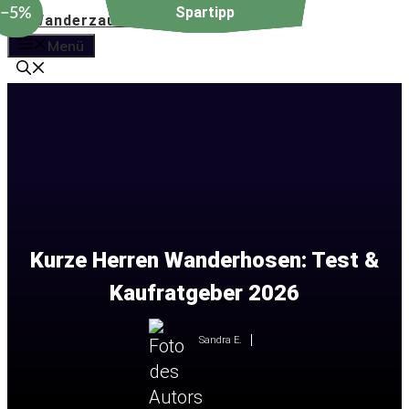
−5%
Zum
Inhalt
Menü
springen
Kurze Herren Wanderhosen: Test &
Kaufratgeber 2026
Sandra E.