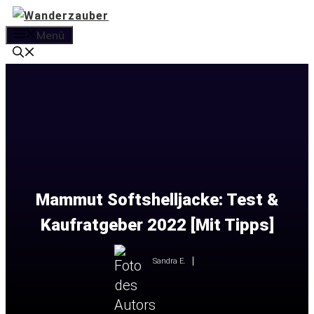
Zum
Inhalt
Menü
springen
Mammut Softshelljacke: Test &
Kaufratgeber 2022 [Mit Tipps]
Sandra E.