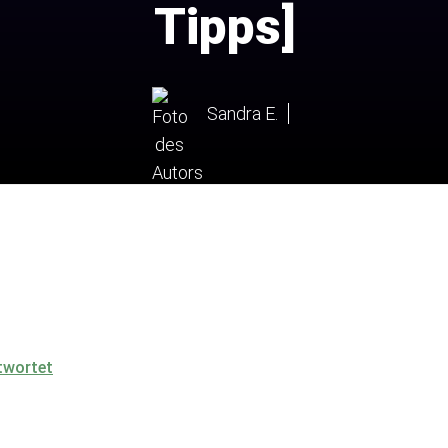
Tipps]
Sandra E.
ntwortet