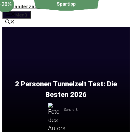
−19%
−28%
−19%
−28%
Zum
Inhalt
Menü
springen
2 Personen Tunnelzelt Test: Die
Besten 2026
Sandra E.