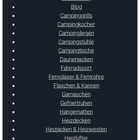
Blog
Campinggrills
Campingkocher
Campingliegen
Campingstühle
Campingtische
Daunenjacken
Fahrradsport
Ferngläser & Fernrohre
Flaschen & Kannen
Gamaschen
Gefriertruhen
Hängematten
Heizdecken
Heizjacken & Heizwesten
Heizlüfter