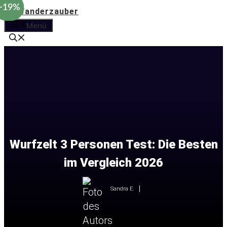
−28%
−28%
−19%
Zum
Inhalt
Menü
springen
Wurfzelt 3 Personen Test: Die Besten
im Vergleich 2026
Sandra E.