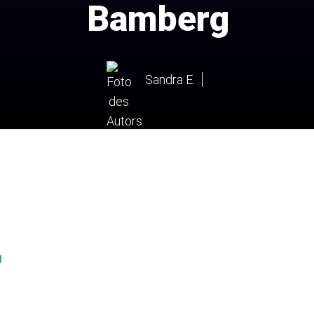
Bamberg
Sandra E.
g