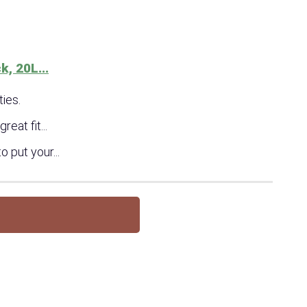
, 20L...
ties.
reat fit...
 put your...