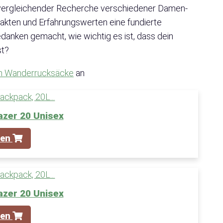
ergleichender Recherche verschiedener Damen-
Fakten und Erfahrungswerten eine fundierte
edanken gemacht, wie wichtig es ist, dass dein
st?
en Wanderrucksäcke
an
azer 20 Unisex
fen
azer 20 Unisex
fen