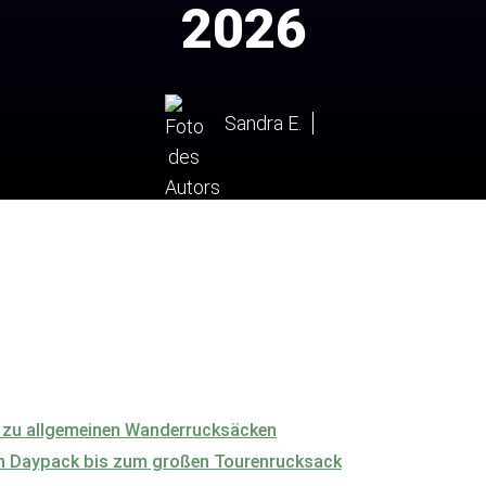
2026
Sandra E.
 zu allgemeinen Wanderrucksäcken
n Daypack bis zum großen Tourenrucksack