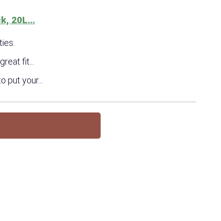
, 20L...
ties.
reat fit...
 put your...