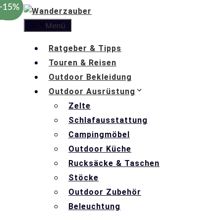
−35%
−15%
Zum
Inhalt
Menü
springen
Ratgeber & Tipps
Touren & Reisen
Outdoor Bekleidung
Outdoor Ausrüstung
Zelte
Schlafausstattung
Campingmöbel
Outdoor Küche
Rucksäcke & Taschen
Stöcke
Outdoor Zubehör
Beleuchtung