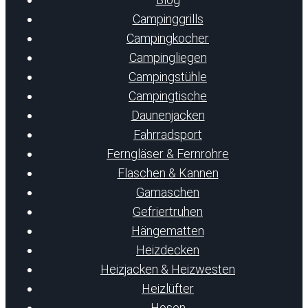
Campinggrills
Campingkocher
Campingliegen
Campingstühle
Campingtische
Daunenjacken
Fahrradsport
Ferngläser & Fernrohre
Flaschen & Kannen
Gamaschen
Gefriertruhen
Hängematten
Heizdecken
Heizjacken & Heizwesten
Heizlüfter
Hosen