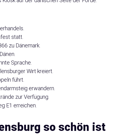
Kiosk auf der dänischen Seite der Förde.
erhandels.
fest statt.
1866 zu Dänemark.
 Dänen.
annte Sprache.
ensburger Wirt kreiert.
peln führt.
Gendarmsteig erwandern.
trände zur Verfügung.
g E1 erreichen.
ensburg so schön ist