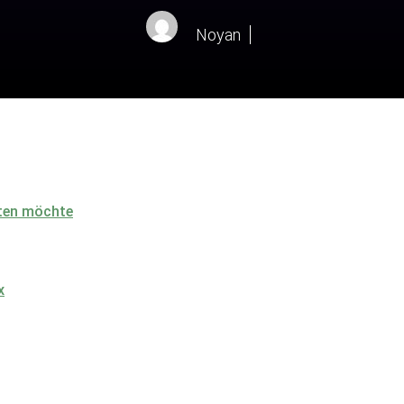
Noyan
lten möchte
x