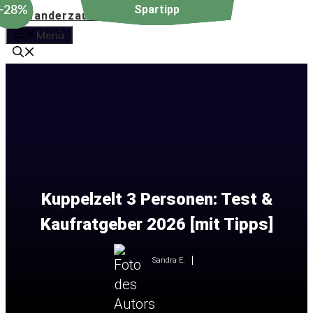
−19%
−28%
−19%
−28%
Zum
Inhalt
Menü
springen
Kuppelzelt 3 Personen: Test &
Kaufratgeber 2026 [mit Tipps]
Sandra E.