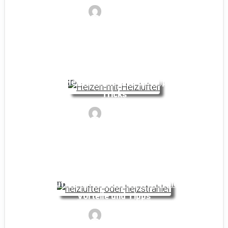
Noyan
Richtig Heizen mit Heizlüfter: Tipps und
Tricks
Noyan
Heizlüfter oder Heizstrahler: Vergleich,
Vorteile und Tipps
Noyan