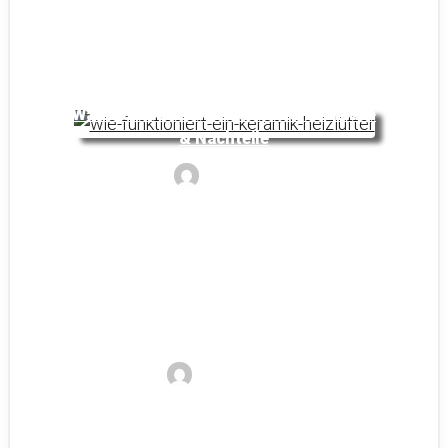
Was ist ein Keramik Heizlüfter: Vorteile
& Nachteile
Noyan
Effizienz eines Heizlüfters:
Wissenswertes und Tipps
Sandra E.