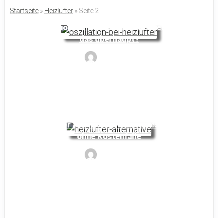
Startseite
»
Heizlüfter
»
Seite 2
Oszillation bei Heizlüftern: Was bedeutet
das überhaupt?
Noyan
Heizlüfter Alternative: Effizientes Heizen
ohne Kostenfalle
Noyan