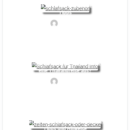
Schlafsack Zubehör: Wissenswertes und
Tipps
Noyan
Was macht einen guten Schlafsack für
eine Thailandreise aus?
Noyan
Zelten mit Decke oder Schlafsack?
Tipps und Hinweise