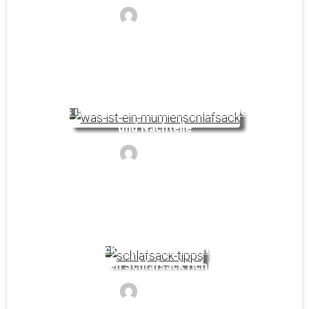
Noyan
Was ist ein Mumienschlafsack: Vorteile
und Nachteile
Noyan
Schlafsack Tipps: So verwendest du
deinen Schlafsack richtig
Noyan