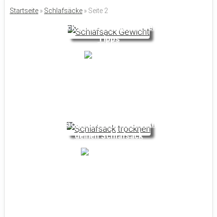
Startseite
»
Schlafsäcke
»
Seite 2
Schlafsack Gewicht: Wissenswertes und
Tipps
Noyan
Schlafsack trocknen: So trocknest du
deinen Schlafsack
Sandra E.