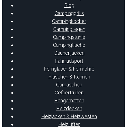
Blog
Campinggrills
Campingkocher
Campingliegen
Campingstühle
Campingtische
Daunenjacken
Fahrradsport
Ferngläser & Fernrohre
Flaschen & Kannen
Gamaschen
Gefriertruhen
Hängematten
Heizdecken
Heizjacken & Heizwesten
Heizlüfter