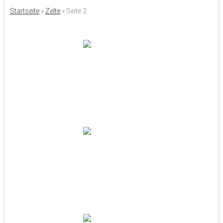
Startseite
»
Zelte
»
Seite 2
3×3 Pavillon: Test & Kaufratgeber 2026
Sandra E.
Fahrradzelt: Test & Kaufratgeber 2026
Sandra E.
Pavillon Holz Test: Kaufratgeber 2026
Sandra E.