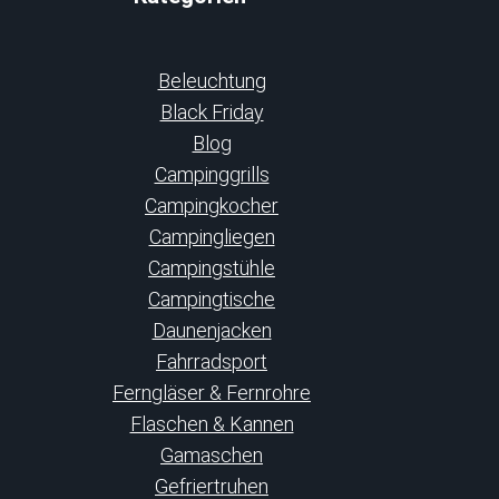
Beleuchtung
Black Friday
Blog
Campinggrills
Campingkocher
Campingliegen
Campingstühle
Campingtische
Daunenjacken
Fahrradsport
Ferngläser & Fernrohre
Flaschen & Kannen
Gamaschen
Gefriertruhen