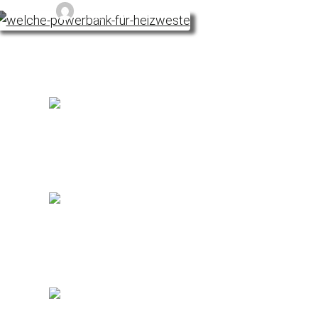
Noyan
ke: Test & Kaufratgeber 2023 [mit Tipps]
Sandra E.
est: Die 7 besten beheizbare Westen für D
Sandra E.
est: Die 6 besten beheizbare Jacken für Fr
Sandra E.