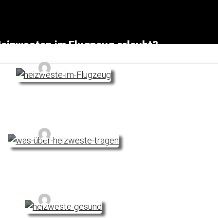
Heizwesten im Flugzeug erlaubt?
Noyan
etwas über einer Heizweste tragen?
Noyan
gesund, eine Heizweste zu tragen?
Noyan