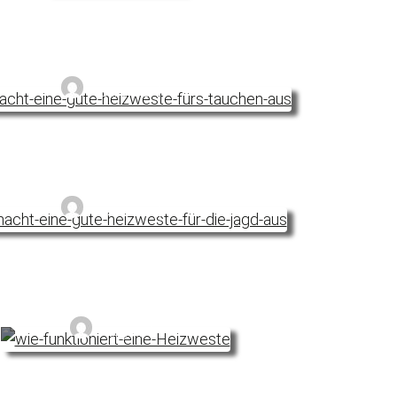
ine gute Heizweste fürs Tauchen aus?
Sandra E.
ine gute Heizweste für die Jagd aus?
Sandra E.
ne Heizweste und wie funktioniert sie
Noyan