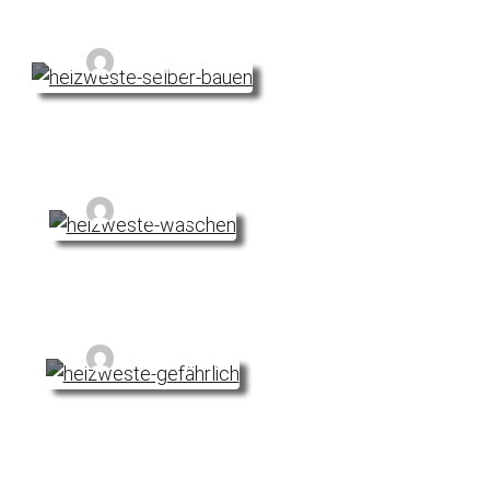
weste selber bauen: So geht’s
Noyan
schen: So reinigst du deine Heizweste
Noyan
n gefährlich? So sicher sind Heizwesten
Noyan
k kann man für eine Heizweste verwenden?