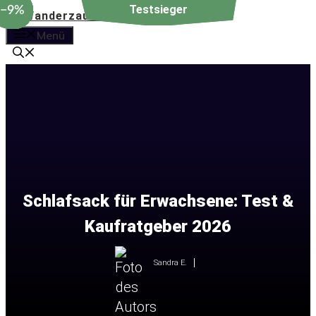
−20%
−11%
−20%
−11%
−9%
−9%
Zum
Inhalt
Menü
springen
Schlafsack für Erwachsene: Test &
Kaufratgeber 2026
Sandra E.