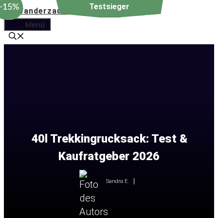
−15%
Zum
Inhalt
Menü
springen
40l Trekkingrucksack: Test &
Kaufratgeber 2026
Sandra E.