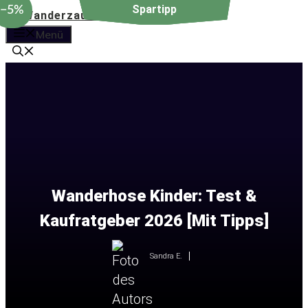
−5%
Zum
Inhalt
Menü
springen
Wanderhose Kinder: Test &
Kaufratgeber 2026 [Mit Tipps]
Sandra E.