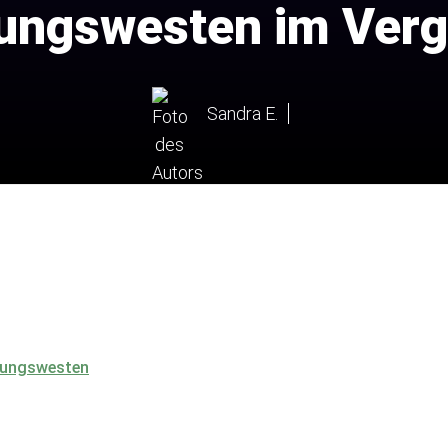
ungswesten im Verg
Sandra E.
ttungswesten