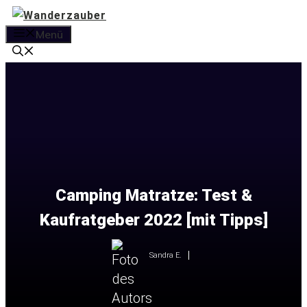
Zum
Inhalt
Menü
springen
Camping Matratze: Test &
Kaufratgeber 2022 [mit Tipps]
Sandra E.