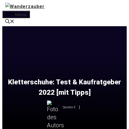
Zum
Inhalt
Menü
springen
Kletterschuhe: Test & Kaufratgeber
2022 [mit Tipps]
Sandra E.