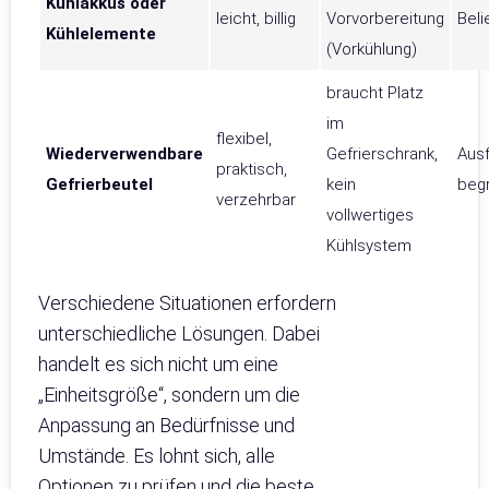
Kühlakkus oder
leicht, billig
Vorvorbereitung
Bel
Kühlelemente
(Vorkühlung)
braucht Platz
im
flexibel,
Wiederverwendbare
Gefrierschrank,
Ausf
praktisch,
Gefrierbeutel
kein
beg
verzehrbar
vollwertiges
Kühlsystem
Verschiedene Situationen erfordern
unterschiedliche Lösungen. Dabei
handelt es sich nicht um eine
„Einheitsgröße“, sondern um die
Anpassung an Bedürfnisse und
Umstände. Es lohnt sich, alle
Optionen zu prüfen und die beste