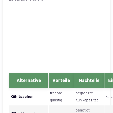
Alternative
Vorteile
Nachteile
Ei
tragbar,
begrenzte
Kühltaschen
kurz
günstig
Kühlkapazität
benötigt