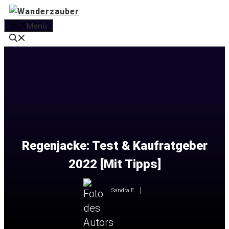
Zum
Inhalt
Menü
springen
Regenjacke: Test & Kaufratgeber
2022 [Mit Tipps]
Sandra E.