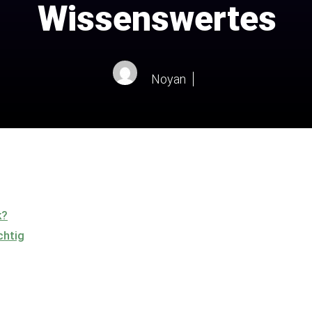
Wissenswertes
Noyan
k?
chtig