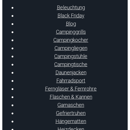
Beleuchtung
Black Friday
Blog
Campinggrills
Campingkocher
Campingliegen
Campingstühle
Campingtische
Daunenjacken
Fahrradsport
Ferngläser & Fernrohre
Flaschen & Kannen
Gamaschen
Gefriertruhen
Hängematten
Heizdecken