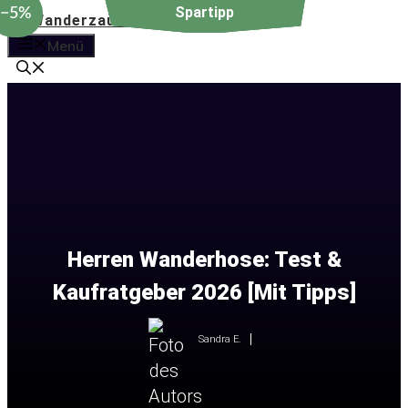
−5%
Zum
Inhalt
Menü
springen
Herren Wanderhose: Test &
Kaufratgeber 2026 [Mit Tipps]
Sandra E.