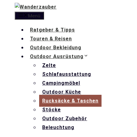
Zum
Inhalt
Menü
springen
Ratgeber & Tipps
Touren & Reisen
Outdoor Bekleidung
Outdoor Ausrüstung
Zelte
Schlafausstattung
Campingmöbel
Outdoor Küche
Rucksäcke & Taschen
Stöcke
Outdoor Zubehör
Beleuchtung