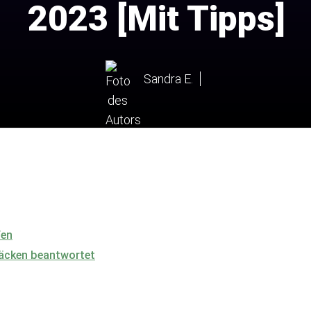
2023 [Mit Tipps]
Sandra E.
fen
säcken beantwortet