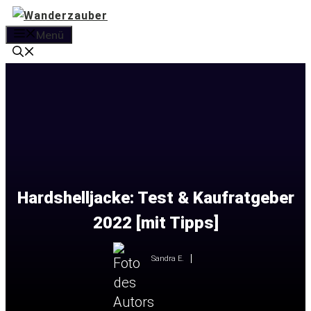
Zum
Inhalt
Menü
springen
Hardshelljacke: Test & Kaufratgeber
2022 [mit Tipps]
Sandra E.