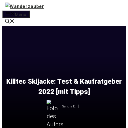
Zum
Inhalt
Menü
springen
Killtec Skijacke: Test & Kaufratgeber
2022 [mit Tipps]
Sandra E.