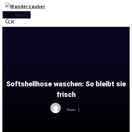
Zum
Inhalt
Menü
springen
Softshellhose waschen: So bleibt sie
frisch
Noyan