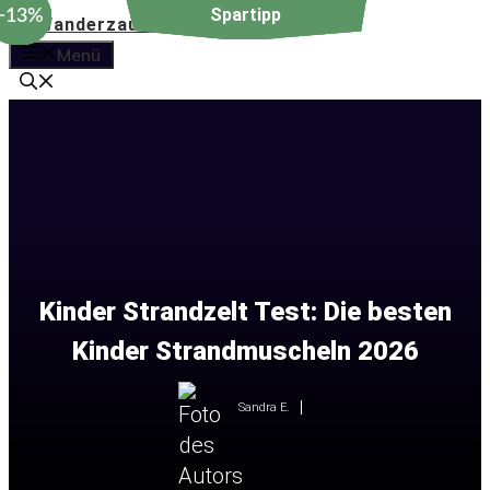
−12%
−13%
−12%
−13%
Zum
Inhalt
Menü
springen
Kinder Strandzelt Test: Die besten
Kinder Strandmuscheln 2026
Sandra E.