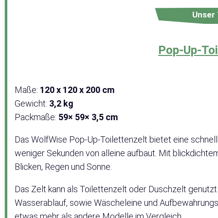
Unser 
Pop-Up-Toi
Maße:
120 x 120 x 200 cm
Gewicht:
3,2 kg
Packmaße:
59× 59× 3,5 cm
Das WolfWise Pop-Up-Toilettenzelt bietet eine schnel
weniger Sekunden von alleine aufbaut. Mit blickdichte
Blicken, Regen und Sonne.
Das Zelt kann als Toilettenzelt oder Duschzelt genut
Wasserablauf, sowie Wäscheleine und Aufbewahrungsbeu
etwas mehr als andere Modelle im Vergleich.