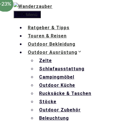
−28%
−28%
−23%
Zum
Inhalt
Menü
springen
Ratgeber & Tipps
Touren & Reisen
Outdoor Bekleidung
Outdoor Ausrüstung
Zelte
Schlafausstattung
Campingmöbel
Outdoor Küche
Rucksäcke & Taschen
Stöcke
Outdoor Zubehör
Beleuchtung