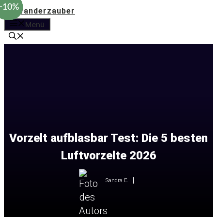
−15%
−15%
−10%
Zum
Inhalt
Menü
springen
Vorzelt aufblasbar Test: Die 5 besten
Luftvorzelte 2026
Sandra E.